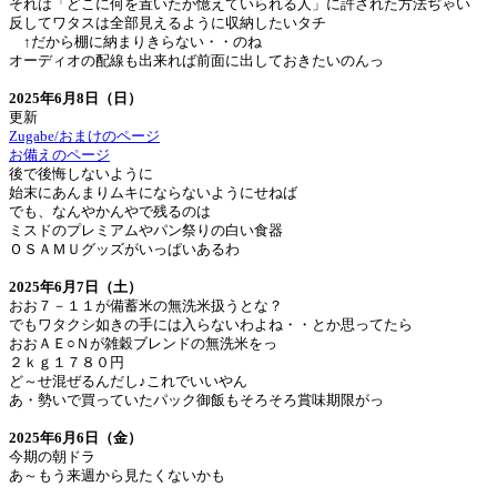
それは「どこに何を置いたか憶えていられる人」に許された方法ぢゃい
反してワタスは全部見えるように収納したいタチ
↑だから棚に納まりきらない・・のね
オーディオの配線も出来れば前面に出しておきたいのんっ
2025年6月8日（日）
更新
Zugabe/おまけのページ
お備えのページ
後で後悔しないように
始末にあんまりムキにならないようにせねば
でも、なんやかんやで残るのは
ミスドのプレミアムやパン祭りの白い食器
ＯＳＡＭＵグッズがいっぱいあるわ
2025年6月7日（土）
おお７－１１が備蓄米の無洗米扱うとな？
でもワタクシ如きの手には入らないわよね・・とか思ってたら
おおＡＥ○Ｎが雑穀ブレンドの無洗米をっ
２ｋｇ１７８０円
ど～せ混ぜるんだし♪これでいいやん
あ・勢いで買っていたパック御飯もそろそろ賞味期限がっ
2025年6月6日（金）
今期の朝ドラ
あ～もう来週から見たくないかも