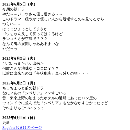
2025年6月5日（水）
今期の朝ドラ
やだ～～ジロウさん優し過ぎる～～
このドラマ、穏やかで優しい人から退場するのを見てるから
つらい～～
はっっひょっとしてまさか
ゴウちゃん反して戻ってはくるけど
ランコの方が空襲で？？？
なんて鬼の展開ぢゃああるまいな
やだっっ
2025年6月3日（火）
ヤバいっまたハゲ出来た
何故こんな地味なトコロに？？？
以前に出来たのは「帯状疱疹」真っ盛りの頃・・・
2025年6月2日（月）
ちょちょっと前の朝ドラ
なに？あの「シベリア」？？すごいっ
昔、東京上野の泊まったホテルの近所にあったパン屋の
ウィンドウに並んでた「シベリア」もなかなかすごかったけど
それよりもごついっっっ
2025年6月1日（日）
更新
Zugabe/おまけのページ