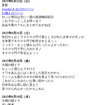
2025年6月22日（日）
更新
Zugabe/おまけのページ
お備えのページ
やっと明日は月に一度の資源物回収日
これでやっとこ人を呼べる？
ああ今夜のうちにまとめておかねば
2025年6月21日（土）
先日やふおくで３０００円で落としそびれた古本そのモノが
古本屋で８０００円で転売されとるっっ
くっそう～もっと値を上げたったらよかったわい
３０００円で手に入れたモノ
８０００円で売るなよっっ
2025年6月20日（金）
今期の朝ドラ
ちょっと思たんですけど
イワオあんなにはっきりした顔立ちやから
リンくんも親のカタキの顔を覚えて見つけられたけど
これがコンタみたいな薄い顔やったら
日本兵みな同じ顔に見えて
見つけられんかったかもしれん
2025年6月19日（木）
今期の朝ドラ
近い将来