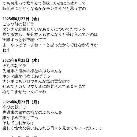
でもお米って炊き立て美味しいのは当然として
時間経つとどうなるかがモンダイだと思うすの
2025年6月27日（金）
ごっつ前の朝ドラ
ダンナが結婚したいがあまりについてたウソを
見てる方も、多分本人もすんなりと受け入れてたのは
実際ずっと歌声聴いてて
ま～やっぱそ～よね・・と思ったからではなかろうか
ねえ
2025年6月25日（水）
今期の朝ドラ
先週末の鬼神の様なのぶちゃんを
ホンマ誰かほめてあげてっ
ナンボにもジロウさんが気の毒なので
せめてナガサワマサミに翻弄されてるＣＭ見て
心なごませたいんにゃわ
2025年6月23日（月）
今期の朝ドラ
先週末の鬼神の様なのぶちゃんを
誰かほめてあげてっ
そしてこれからは
楽しく愉快な笑いあふれる日々を見せてちょ～だいっっ