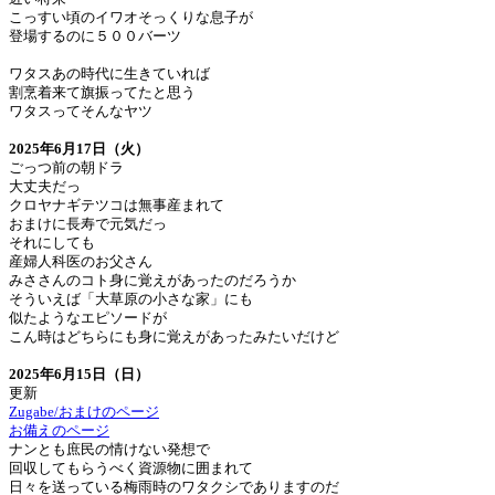
こっすい頃のイワオそっくりな息子が
登場するのに５００バーツ
ワタスあの時代に生きていれば
割烹着来て旗振ってたと思う
ワタスってそんなヤツ
2025年6月17日（火）
ごっつ前の朝ドラ
大丈夫だっ
クロヤナギテツコは無事産まれて
おまけに長寿で元気だっ
それにしても
産婦人科医のお父さん
みささんのコト身に覚えがあったのだろうか
そういえば「大草原の小さな家」にも
似たようなエピソードが
こん時はどちらにも身に覚えがあったみたいだけど
2025年6月15日（日）
更新
Zugabe/おまけのページ
お備えのページ
ナンとも庶民の情けない発想で
回収してもらうべく資源物に囲まれて
日々を送っている梅雨時のワタクシでありますのだ