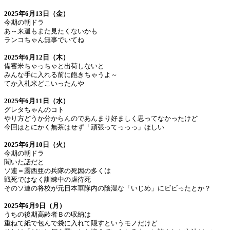
2025年6月13日（金）
今期の朝ドラ
あ～来週もまた見たくないかも
ランコちゃん無事でいてね
2025年6月12日（木）
備蓄米ちゃっちゃと出荷しないと
みんな手に入れる前に飽きちゃうよ～
てか入札米どこいったんや
2025年6月11日（水）
グレタちゃんのコト
やり方どうか分からんのであんまり好ましく思ってなかったけど
今回はとにかく無茶はせず「頑張ってっっっ」ほしい
2025年6月10日（火）
今期の朝ドラ
聞いた話だと
ソ連＝露西亜の兵隊の死因の多くは
戦死ではなく訓練中の虐待死
そのソ連の将校が元日本軍隊内の陰湿な「いじめ」にビビったとか？
2025年6月9日（月）
うちの後期高齢者Ｂの収納は
重ねて紙で包んで袋に入れて隠すというモノだけど