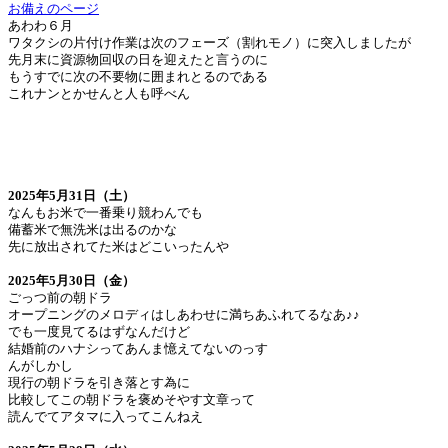
お備えのページ
あわわ６月
ワタクシの片付け作業は次のフェーズ（割れモノ）に突入しましたが
先月末に資源物回収の日を迎えたと言うのに
もうすでに次の不要物に囲まれとるのである
これナンとかせんと人も呼べん
2025年5月31日（土）
なんもお米で一番乗り競わんでも
備蓄米で無洗米は出るのかな
先に放出されてた米はどこいったんや
2025年5月30日（金）
ごっつ前の朝ドラ
オープニングのメロディはしあわせに満ちあふれてるなあ♪♪
でも一度見てるはずなんだけど
結婚前のハナシってあんま憶えてないのっす
んがしかし
現行の朝ドラを引き落とす為に
比較してこの朝ドラを褒めそやす文章って
読んでてアタマに入ってこんねえ